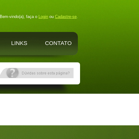
Bem-vindo(a), faça o
Login
ou
Cadastre-se
.
LINKS
CONTATO