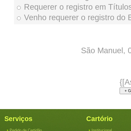
Requerer o registro em Títul
Venho requerer o registro do 
São Manuel,
{[A
+ G
Serviços
Cartório
Pedido de Certidão
Institucional