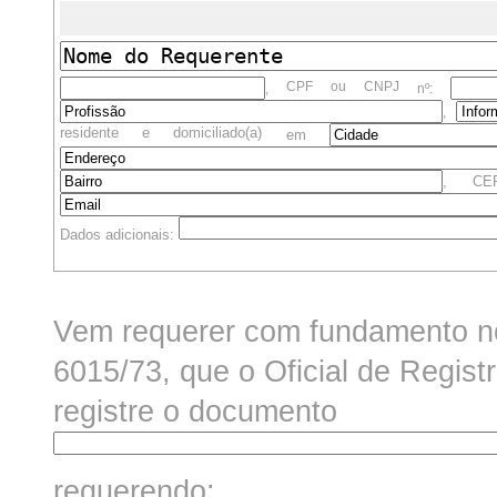
CPF ou CNPJ
,
nº:
,
residente e domiciliado(a)
em
, C
Dados adicionais:
Vem requerer com fundamento nos
6015/73, que o
Oficial de Regis
registre o documento
requerendo: