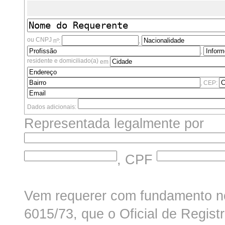
ou CNPJ
nº:
,
,
residente e domiciliado(a)
em
, CEP:
Dados adicionais:
Representada legalmente por
, CPF
Vem requerer com fundamento nos
6015/73, que o
Oficial de Regis