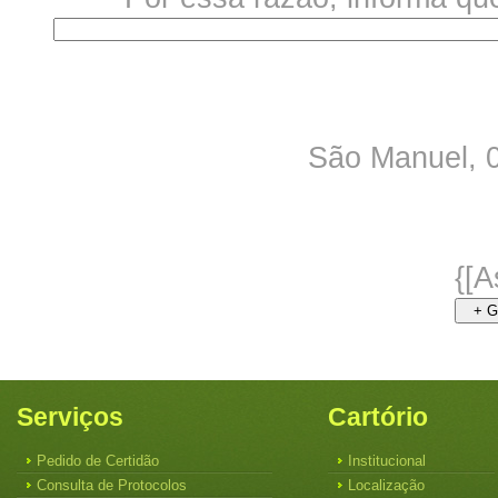
São Manuel,
{[A
+ G
Serviços
Cartório
Pedido de Certidão
Institucional
Consulta de Protocolos
Localização